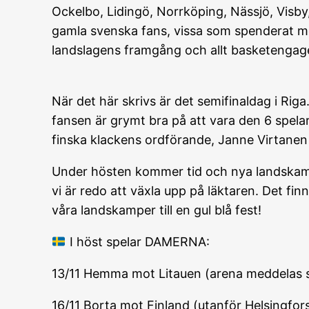
Ockelbo, Lidingö, Norrköping, Nässjö, Visb
gamla svenska fans, vissa som spenderat mer
landslagens framgång och allt basketengag
När det här skrivs är det semifinaldag i Riga
fansen är grymt bra på att vara den 6 spela
finska klackens ordförande, Janne Virtanen s
Under hösten kommer tid och nya landskamp
vi är redo att växla upp på läktaren. Det fin
våra landskamper till en gul blå fest!
I höst spelar DAMERNA:
13/11 Hemma mot Litauen (arena meddelas 
16/11 Borta mot Finland (utanför Helsingfor