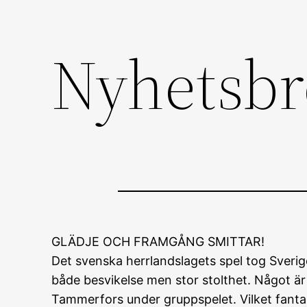
Nyhetsbr
Hoppa
till
innehåll
GLÄDJE OCH FRAMGÅNG SMITTAR!
Det svenska herrlandslagets spel tog Sverig
både besvikelse men stor stolthet. Något ä
Tammerfors under gruppspelet. Vilket fantas