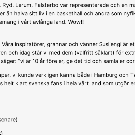
y, Ryd, Lerum, Falsterbo var representerade och en m
 än halva sitt liv i en baskethall och andra som nyfi
emang i vårt avlånga land. Wow!!
. Våra inspiratörer, grannar och vänner Susijengi är e
ren och idag står vi med dem (valfritt såklart) för 
äger: ”vi är 10 år före er, ge det tid och samla er co
er, vi kunde verkligen känna både i Hamburg och Ta
ns helt klart svenska fans i hela vårt land som utgör 
senare)
s)